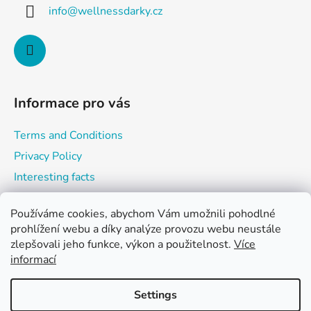
t
info
@
wellnessdarky.cz
e
r
Informace pro vás
Terms and Conditions
Privacy Policy
Interesting facts
Používáme cookies, abychom Vám umožnili pohodlné
prohlížení webu a díky analýze provozu webu neustále
Shopping cart
zlepšovali jeho funkce, výkon a použitelnost.
Více
informací
0
PCS /
0 KČ
Settings