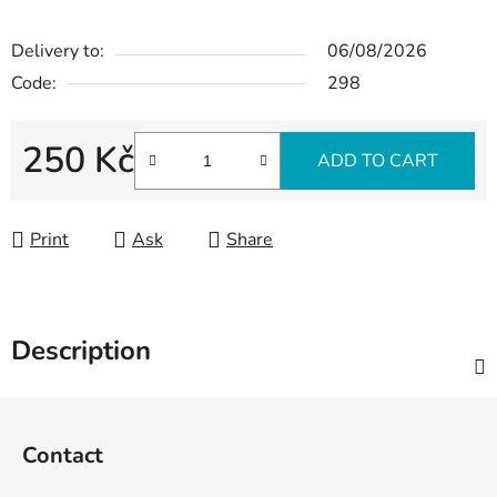
Delivery to:
06/08/2026
Code:
298
250 Kč
ADD TO CART
Measure price:
Print
Ask
Share
Description
F
o
Contact
o