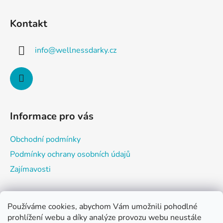
Z
á
Kontakt
p
a
info
@
wellnessdarky.cz
t
í
Informace pro vás
Obchodní podmínky
Podmínky ochrany osobních údajů
Zajímavosti
Používáme cookies, abychom Vám umožnili pohodlné
Nákupní košík
prohlížení webu a díky analýze provozu webu neustále