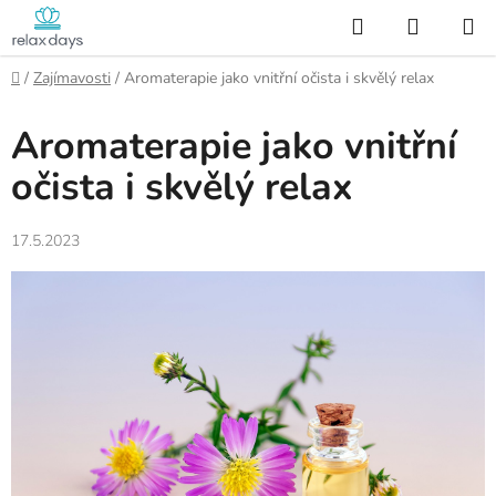
Přejít
Hledat
NÁKUP
na
KOŠÍK
obsah
Domů
/
Zajímavosti
/
Aromaterapie jako vnitřní očista i skvělý relax
Aromaterapie jako vnitřní
očista i skvělý relax
17.5.2023