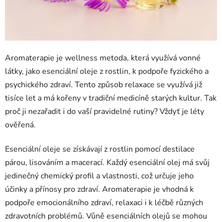
Aromaterapie je wellness metoda, která využívá vonné
látky, jako esenciální oleje z rostlin, k podpoře fyzického a
psychického zdraví. Tento způsob relaxace se využívá již
tisíce let a má kořeny v tradiční medicíně starých kultur. Tak
proč ji nezařadit i do vaší pravidelné rutiny? Vždyť je léty
ověřená.
Esenciální oleje se získávají z rostlin pomocí destilace
párou, lisováním a macerací. Každý esenciální olej má svůj
jedinečný chemický profil a vlastnosti, což určuje jeho
účinky a přínosy pro zdraví. Aromaterapie je vhodná k
podpoře emocionálního zdraví, relaxaci i k léčbě různých
zdravotních problémů. Vůně esenciálních olejů se mohou