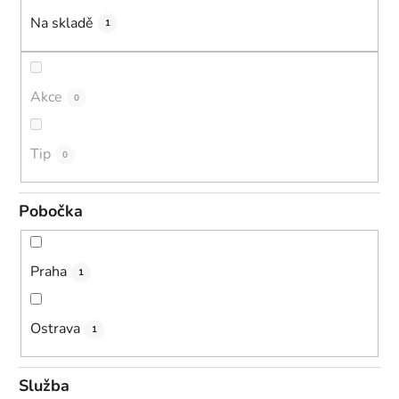
k
Na skladě
1
t
ů
Akce
0
Tip
0
Pobočka
Praha
1
Ostrava
1
Služba