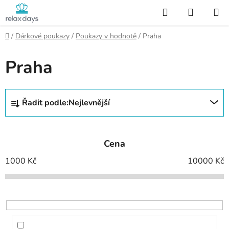
Přejít
Hledat
NÁKUP
na
KOŠÍK
obsah
Domů
/
Dárkové poukazy
/
Poukazy v hodnotě
/
Praha
Praha
Ř
Řadit podle:
Nejlevnější
a
z
e
Cena
n
í
1000
Kč
10000
Kč
p
r
o
d
u