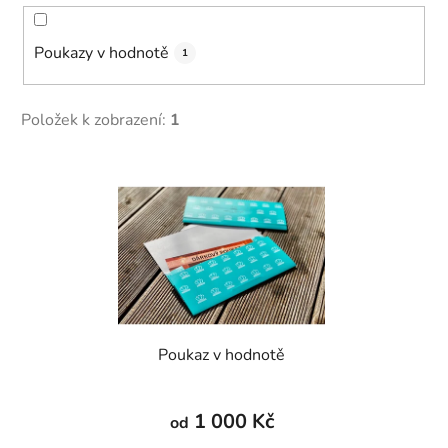
Poukazy v hodnotě
1
Položek k zobrazení:
1
V
ý
p
i
s
p
r
Poukaz v hodnotě
o
d
u
1 000 Kč
od
k