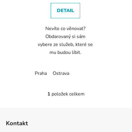
t
DETAIL
ů
Nevíte co věnovat?
Obdarovaný si sám
vybere ze služeb, které se
mu budou líbit.
Praha
Ostrava
1
položek celkem
O
v
l
Z
á
á
d
Kontakt
p
a