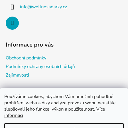
a
c
info
@
wellnessdarky.cz
t
í
p
í
r
v
k
y
Informace pro vás
v
ý
Obchodní podmínky
p
i
Podmínky ochrany osobních údajů
s
Zajímavosti
u
Používáme cookies, abychom Vám umožnili pohodlné
Nákupní košík
prohlížení webu a díky analýze provozu webu neustále
zlepšovali jeho funkce, výkon a použitelnost.
Více
informací
0
KS /
0 KČ