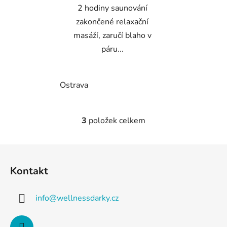
2 hodiny saunování
zakončené relaxační
masáží, zaručí blaho v
páru...
Ostrava
3
položek celkem
O
v
l
Z
á
á
d
Kontakt
p
a
a
c
info
@
wellnessdarky.cz
t
í
p
í
r