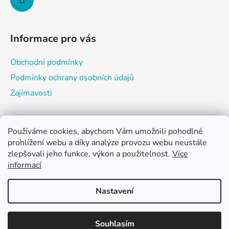
v
k
y
Informace pro vás
v
ý
Obchodní podmínky
p
i
Podmínky ochrany osobních údajů
s
Zajímavosti
u
Používáme cookies, abychom Vám umožnili pohodlné
Nákupní košík
prohlížení webu a díky analýze provozu webu neustále
zlepšovali jeho funkce, výkon a použitelnost.
Více
informací
0
KS /
0 KČ
Nastavení
Vytvořil Shoptet
Souhlasím
Copyright 2026
wellnessdarky.cz
. Všechna práva