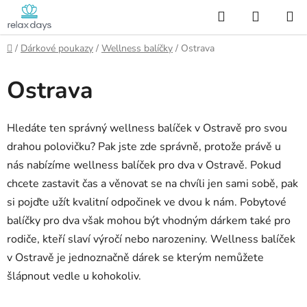
Přejít
Hledat
NÁKUP
na
KOŠÍK
obsah
Domů
/
Dárkové poukazy
/
Wellness balíčky
/
Ostrava
Ostrava
Hledáte ten správný wellness balíček v Ostravě pro svou
drahou polovičku? Pak jste zde správně, protože právě u
nás nabízíme wellness balíček pro dva v Ostravě. Pokud
chcete zastavit čas a věnovat se na chvíli jen sami sobě, pak
si pojďte užít kvalitní odpočinek ve dvou k nám. Pobytové
balíčky pro dva však mohou být vhodným dárkem také pro
rodiče, kteří slaví výročí nebo narozeniny. Wellness balíček
v Ostravě je jednoznačně dárek se kterým nemůžete
šlápnout vedle u kohokoliv.