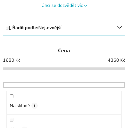
Chci se dozvědět víc
Ř
Řadit podle:
Nejlevnější
a
z
e
Cena
n
í
1680
Kč
4360
Kč
p
r
o
d
u
k
Na skladě
3
t
ů