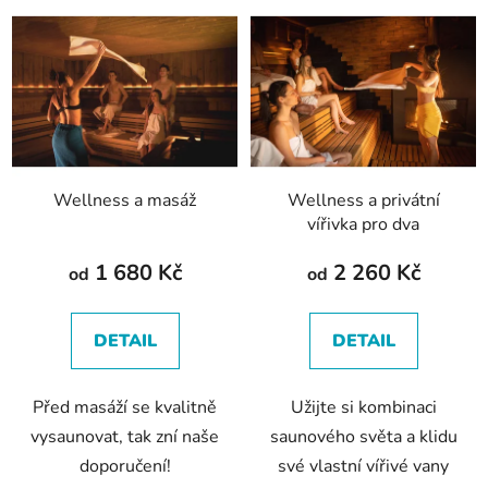
V
ý
p
i
s
p
r
Wellness a masáž
Wellness a privátní
o
vířivka pro dva
d
u
1 680 Kč
2 260 Kč
od
od
k
t
DETAIL
DETAIL
ů
Před masáží se kvalitně
Užijte si kombinaci
vysaunovat, tak zní naše
saunového světa a klidu
doporučení!
své vlastní vířivé vany