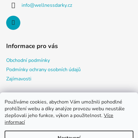
a
info
@
wellnessdarky.cz
t
í
Informace pro vás
Obchodní podmínky
Podmínky ochrany osobních údajů
Zajímavosti
Používáme cookies, abychom Vám umožnili pohodlné
Nákupní košík
prohlížení webu a díky analýze provozu webu neustále
zlepšovali jeho funkce, výkon a použitelnost.
Více
informací
0
KS /
0 KČ