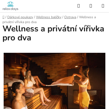
Přejít
Hledat
NÁKUP
na
KOŠÍK
obsah
Domů
/
Dárkové poukazy
/
Wellness balíčky
/
Ostrava
/
Wellness a
privátní vířivka pro dva
Wellness a privátní vířivka
pro dva