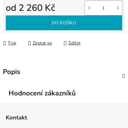
od
2 260 Kč
Měrná cena:
DO KOŠÍKU
Tisk
Zeptat se
Sdílet
Popis
Hodnocení zákazníků
Z
á
Kontakt
p