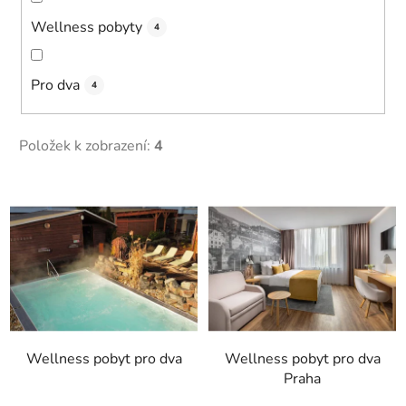
Wellness pobyty
4
Pro dva
4
Položek k zobrazení:
4
V
ý
p
i
s
p
r
Wellness pobyt pro dva
Wellness pobyt pro dva
o
Praha
d