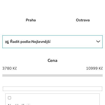
Praha
Ostrava
Ř
Řadit podle:
Nejlevnější
a
z
e
Cena
n
í
3780
Kč
10999
Kč
p
r
o
d
u