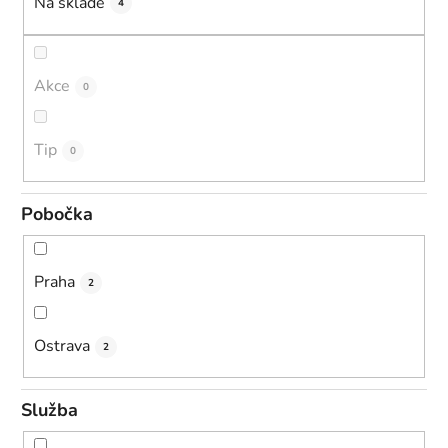
k
Na skladě
4
t
ů
Akce
0
Tip
0
Pobočka
Praha
2
Ostrava
2
Služba