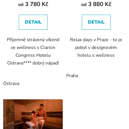
u
3 780 Kč
3 880 Kč
od
od
k
t
DETAIL
DETAIL
ů
Příjemně strávený víkend
Relax days v Praze - to je
ve wellness v Clarion
pobyt v designovém
Congress Hotelu
hotelu s wellness
Ostrava**** dobrý nápad!
Praha
Ostrava