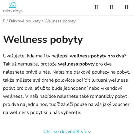
Přejít
Hledat
NÁKUP
na
KOŠÍK
obsah
Domů
/
Dárkové poukazy
/
Wellness pobyty
Wellness pobyty
Uvažujete, kde mají ty nejlepší
wellness pobyty pro dva
?
Tak už nemusíte, protože
wellness pobyty
pro dva
naleznete právě u nás. Nabízíme dárkové poukazy na pobyt,
takže můžete své drahé polovičce pořídit luxusní wellness
pobyt pro dva, ať už to bude jednodenní nebo víkendový
wellness. V naší nabídce naleznete také romantický pobyt
pro dva na jednu noc, tudíž záleží pouze na vás jaký voucher
na wellness pobyt si u nás vyberete.
Chci se dozvědět víc