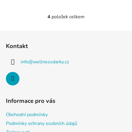
4
položek celkem
O
v
l
Z
á
á
d
Kontakt
p
a
a
c
info
@
wellnessdarky.cz
t
í
p
í
r
v
k
y
Informace pro vás
v
ý
Obchodní podmínky
p
i
Podmínky ochrany osobních údajů
s