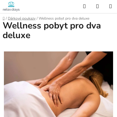
Přejít
Hledat
NÁKUP
na
KOŠÍK
obsah
Domů
/
Dárkové poukazy
/
Wellness pobyt pro dva deluxe
Wellness pobyt pro dva
deluxe