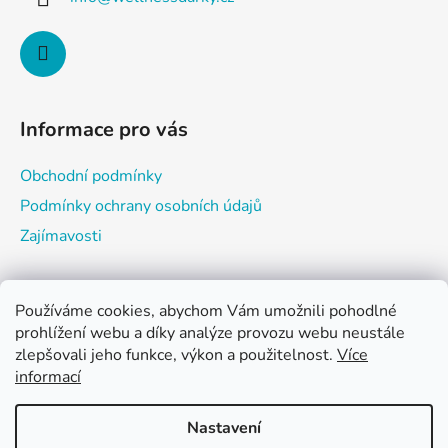
t
í
Informace pro vás
Obchodní podmínky
Podmínky ochrany osobních údajů
Zajímavosti
Používáme cookies, abychom Vám umožnili pohodlné
Nákupní košík
prohlížení webu a díky analýze provozu webu neustále
zlepšovali jeho funkce, výkon a použitelnost.
Více
informací
0
KS /
0 KČ
Nastavení