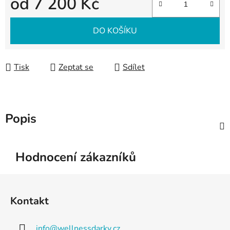
od
7 200 Kč
Měrná cena:
DO KOŠÍKU
Tisk
Zeptat se
Sdílet
Popis
Hodnocení zákazníků
Z
á
Kontakt
p
a
info
@
wellnessdarky.cz