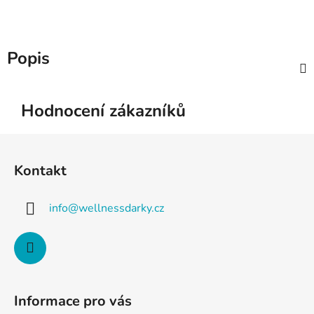
Popis
Hodnocení zákazníků
Z
á
Kontakt
p
a
info
@
wellnessdarky.cz
t
í
Informace pro vás