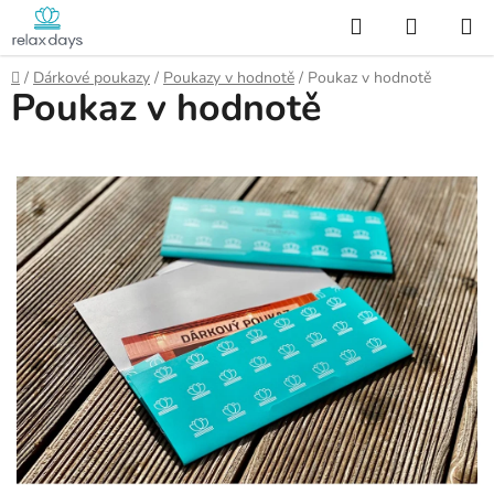
Přejít
Hledat
NÁKUP
na
KOŠÍK
obsah
Domů
/
Dárkové poukazy
/
Poukazy v hodnotě
/
Poukaz v hodnotě
Poukaz v hodnotě