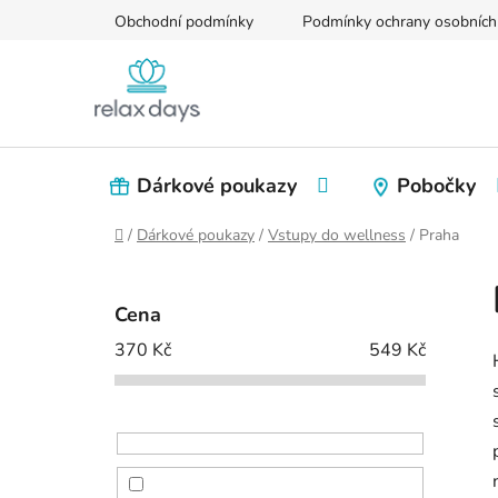
Přejít
Obchodní podmínky
Podmínky ochrany osobních
na
obsah
Dárkové poukazy
Pobočky
Domů
/
Dárkové poukazy
/
Vstupy do wellness
/
Praha
P
o
Cena
s
370
Kč
549
Kč
t
r
a
n
n