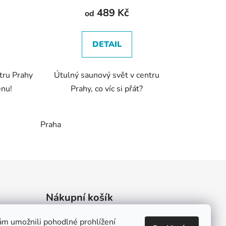
ů
489 Kč
od
DETAIL
tru Prahy
Útulný saunový svět v centru
enu!
Prahy, co víc si přát?
Praha
Nákupní košík
m umožnili pohodlné prohlížení