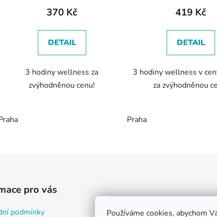
t
370 Kč
419 Kč
ů
DETAIL
DETAIL
3 hodiny wellness za
3 hodiny wellness v cen
zvýhodněnou cenu!
za zvýhodněnou c
Praha
Praha
O
v
l
á
d
mace pro vás
a
c
ní podmínky
Používáme cookies, abychom Vá
í