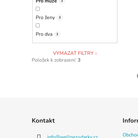
Pro muže
3
Pro ženy
3
Pro dva
2
VYMAZAT FILTRY
Položek k zobrazení:
3
Z
á
Kontakt
Infor
p
a
Obchod
info
@
wellnessdarky.cz