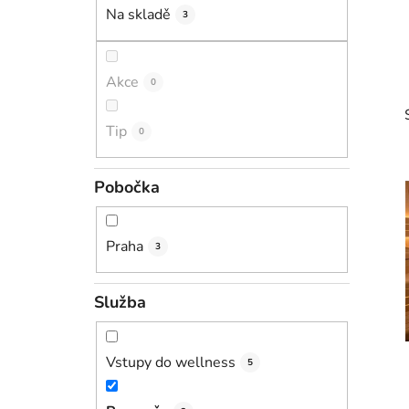
í
Na skladě
3
p
a
n
Akce
0
e
l
Tip
0
Pobočka
i
Praha
3
Služba
Vstupy do wellness
5