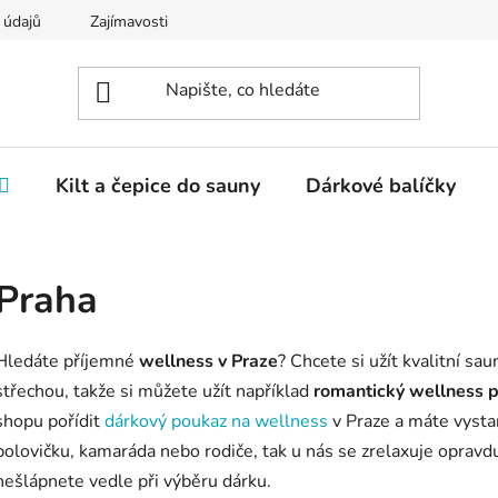
 údajů
Zajímavosti
Kilt a čepice do sauny
Dárkové balíčky
Praha
Hledáte příjemné
wellness v Praze
? Chcete si užít kvalitní s
střechou, takže si můžete užít například
romantický wellness p
shopu pořídit
dárkový poukaz na wellness
v Praze a máte vystar
polovičku, kamaráda nebo rodiče, tak u nás se zrelaxuje opravd
nešlápnete vedle při výběru dárku.