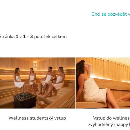
Chci se dozvědět v
Stránka
1
z
1
-
3
položek celkem
V
ý
p
s
p
r
o
d
Wellness studentský vstup
Vstup do wellnes
u
zvýhodněný (happy 
k