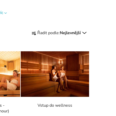
íc
Ř
Řadit podle:
Nejlevnější
a
z
e
n
í
p
r
o
d
u
k
s -
Vstup do wellness
t
hour)