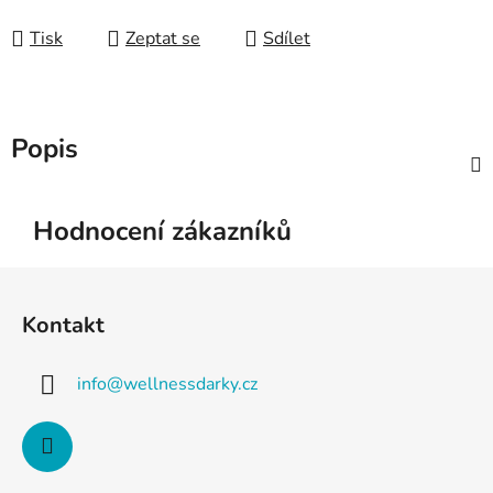
Tisk
Zeptat se
Sdílet
Popis
Hodnocení zákazníků
Z
á
Kontakt
p
a
info
@
wellnessdarky.cz
t
í