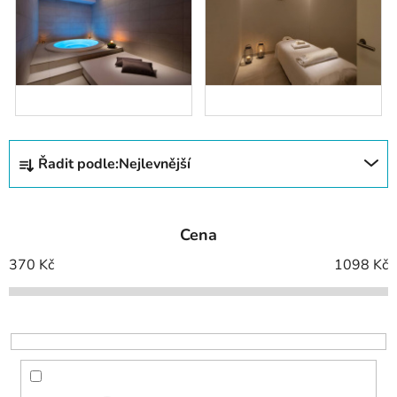
Ř
Řadit podle:
Nejlevnější
a
z
e
Cena
n
í
370
Kč
1098
Kč
p
r
o
d
u