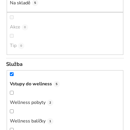
k
Na skladě
5
t
ů
Akce
0
Tip
0
Služba
Vstupy do wellness
5
Wellness pobyty
2
Wellness balíčky
1