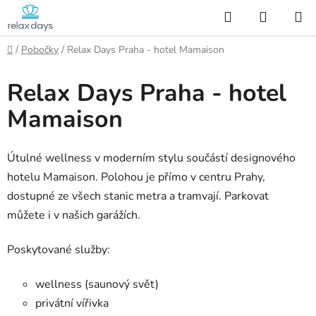
Přejít
Hledat
NÁKUP
na
KOŠÍK
obsah
Domů
/
Pobočky
/
Relax Days Praha - hotel Mamaison
Relax Days Praha - hotel
Mamaison
Útulné wellness v moderním stylu součástí designového
hotelu Mamaison. Polohou je přímo v centru Prahy,
dostupné ze všech stanic metra a tramvají. Parkovat
můžete i v našich garážích.
Poskytované služby:
wellness (saunový svět)
privátní vířivka