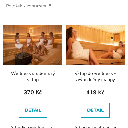
Položek k zobrazení:
5
V
ý
p
i
s
p
r
Wellness studentský
Vstup do wellness -
o
vstup
zvýhodněný (happy
d
hour)
u
370 Kč
419 Kč
k
t
DETAIL
DETAIL
ů
3 hodiny wellness za
3 hodiny wellness v