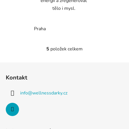
energii a zregenerovat
tělo i mysl.
Praha
5
položek celkem
O
v
l
Z
á
á
d
Kontakt
p
a
a
c
info
@
wellnessdarky.cz
t
í
p
í
r
v
k
y