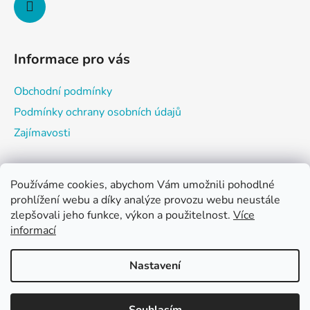
Informace pro vás
Obchodní podmínky
Podmínky ochrany osobních údajů
Zajímavosti
Používáme cookies, abychom Vám umožnili pohodlné
Nákupní košík
prohlížení webu a díky analýze provozu webu neustále
zlepšovali jeho funkce, výkon a použitelnost.
Více
informací
0
KS /
0 KČ
Nastavení
Vytvořil Shoptet