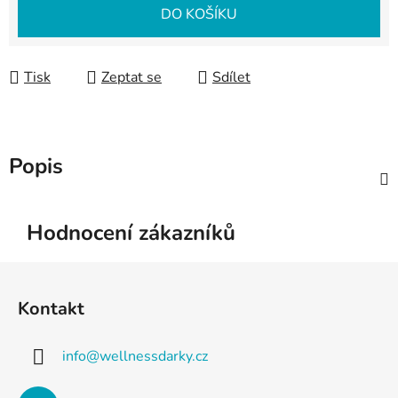
DO KOŠÍKU
Tisk
Zeptat se
Sdílet
Popis
Hodnocení zákazníků
Z
á
Kontakt
p
a
info
@
wellnessdarky.cz
t
í