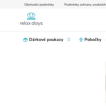
Přejít
Obchodní podmínky
Podmínky ochrany osobních
na
obsah
Dárkové poukazy
Pobočky
P
o
s
t
r
a
n
n
í