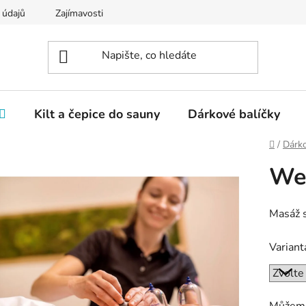
 údajů
Zajímavosti
Kilt a čepice do sauny
Dárkové balíčky
Domů
/
Dárk
Wel
Masáž 
Variant