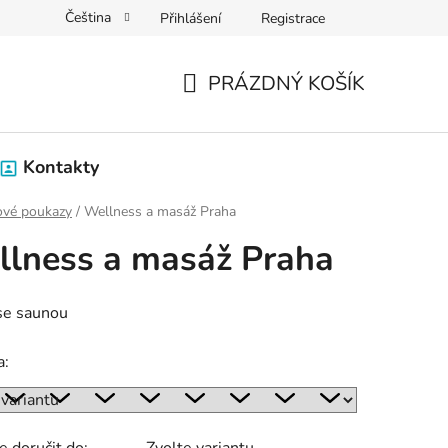
Čeština
Přihlášení
Registrace
PRÁZDNÝ KOŠÍK
NÁKUPNÍ
KOŠÍK
Kontakty
ové poukazy
/
Wellness a masáž Praha
lness a masáž Praha
se saunou
a: