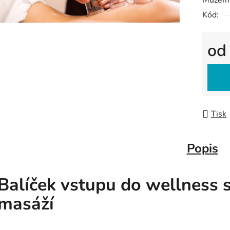
Můžeme
Kód:
o
Měrná
Tisk
Popis
Balíček vstupu do wellness 
masáží