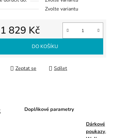
 doručit do:
Zvolte variantu
Zvolte variantu
d
1 829 Kč
 cena:
DO KOŠÍKU
Zeptat se
Sdílet
s
Doplňkové parametry
Dárkové
poukazy
,