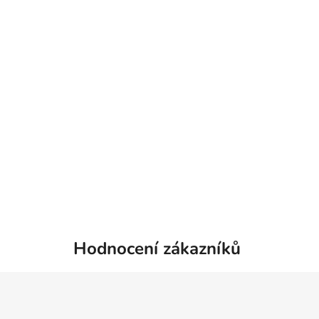
Hodnocení zákazníků
Z
á