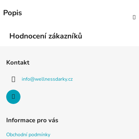
Popis
Hodnocení zákazníků
Z
á
Kontakt
p
a
info
@
wellnessdarky.cz
t
í
Informace pro vás
Obchodní podmínky