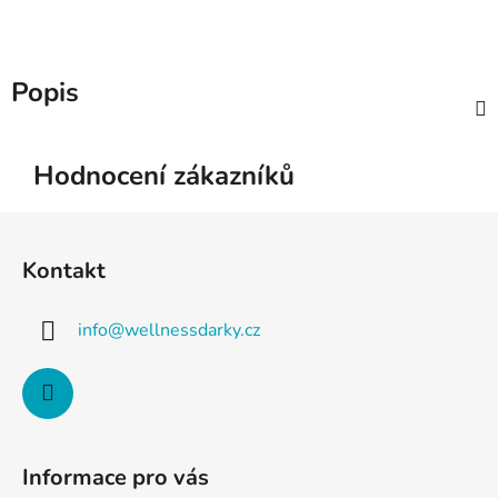
Popis
Hodnocení zákazníků
Z
á
Kontakt
p
a
info
@
wellnessdarky.cz
t
í
Informace pro vás