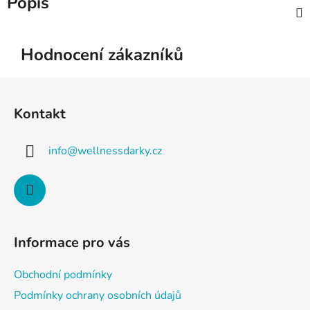
Popis
Hodnocení zákazníků
Z
á
Kontakt
p
a
info
@
wellnessdarky.cz
t
í
Informace pro vás
Obchodní podmínky
Podmínky ochrany osobních údajů