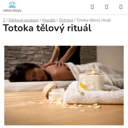
Přejít
Hledat
NÁKUP
na
KOŠÍK
obsah
Domů
/
Dárkové poukazy
/
Masáže
/
Ostrava
/
Totoka tělový rituál
Totoka tělový rituál