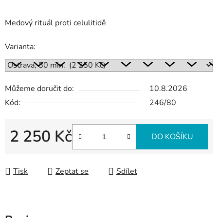
Medový rituál proti celulitidě
Varianta:
Můžeme doručit do:
10.8.2026
Kód:
246/80
2 250 Kč
DO KOŠÍKU
Měrná cena:
Tisk
Zeptat se
Sdílet