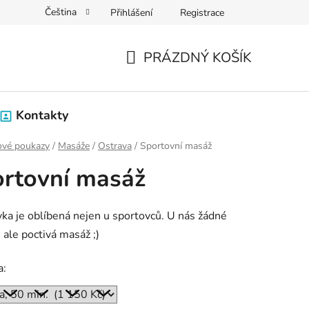
Čeština
Přihlášení
Registrace
PRÁZDNÝ KOŠÍK
NÁKUPNÍ
KOŠÍK
Kontakty
ové poukazy
/
Masáže
/
Ostrava
/
Sportovní masáž
rtovní masáž
ka je oblíbená nejen u sportovců. U nás žádné
, ale poctivá masáž ;)
a: