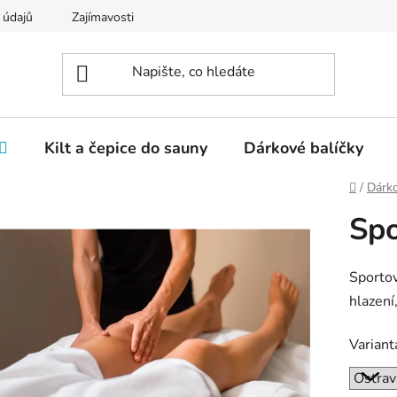
 údajů
Zajímavosti
Kilt a čepice do sauny
Dárkové balíčky
Domů
/
Dárk
Spo
Sportov
hlazení
Variant