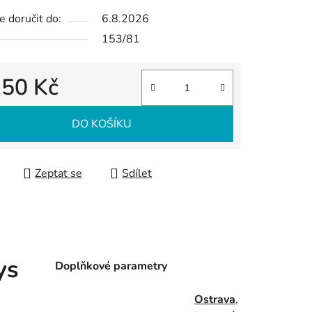
 doručit do:
6.8.2026
153/81
150 Kč
 cena:
DO KOŠÍKU
Zeptat se
Sdílet
ys
Doplňkové parametry
Ostrava
,