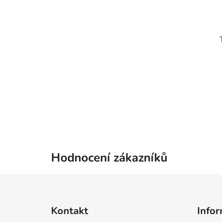
Hodnocení zákazníků
Z
á
Kontakt
Infor
p