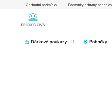
Přejít
Obchodní podmínky
Podmínky ochrany osobních
na
obsah
Dárkové poukazy
Pobočky
P
o
s
t
r
a
n
n
í