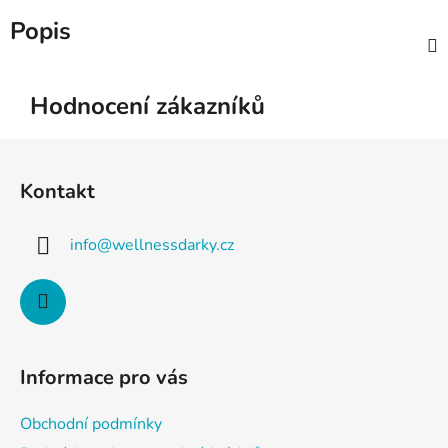
Popis
Hodnocení zákazníků
Z
á
Kontakt
p
a
info
@
wellnessdarky.cz
t
í
Informace pro vás
Obchodní podmínky