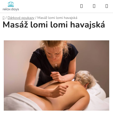
Přejít
Hledat
NÁKUP
na
KOŠÍK
obsah
Domů
/
Dárkové poukazy
/
Masáž lomi lomi havajská
Masáž lomi lomi havajská