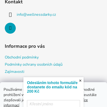
Kontakt
p
a
info
@
wellnessdarky.cz
t
í
Informace pro vás
Obchodní podmínky
Podmínky ochrany osobních údajů
Zajímavosti
×
Odesláním tohoto formuláře
dostanete do emailu kód na
Používáme cookies, abychom Vám umožnili pohodlné
200 Kč
Nákupní košík
prohlížení webu a díky analýze provozu webu neustále
zlepšovali jeho funkce, výkon a použitelnost.
Více
informací
0
KS /
0 KČ