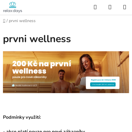
Přejít
Hledat
NÁKUP
na
KOŠÍK
obsah
Domů
/
prvni wellness
prvni wellness
Podmínky využití:
- akce platí pouze pro nové zákazníky