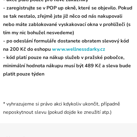
- zaregistrujte se v POP up okně, které se objevilo. Pokud
se tak nestalo, zřejmě jste již něco od nás nakupovali
nebo máte zablokované vyskakovací okna v prohlížeči (s
tím my nic bohužel nesvedeme)
- po odeslání formuláře dostanete obratem slevový kód
na 200 Kč do eshopu
www.wellnessdarky.cz
- kód platí pouze na nákup služeb v pražské pobočce,
minimální hodnota nákupu musí být 489 Kč a sleva bude
platit pouze týden
* vyhrazujeme si právo akci kdykoliv ukončit, případně
neposkytnout slevu (pokud dojde ke zneužití atp.)
Z
á