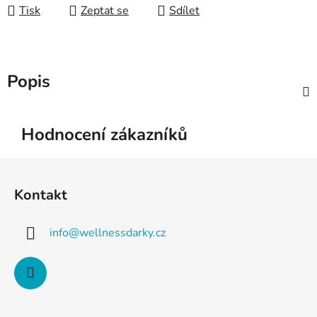
Tisk
Zeptat se
Sdílet
Popis
Hodnocení zákazníků
Z
á
Kontakt
p
a
info
@
wellnessdarky.cz
t
í