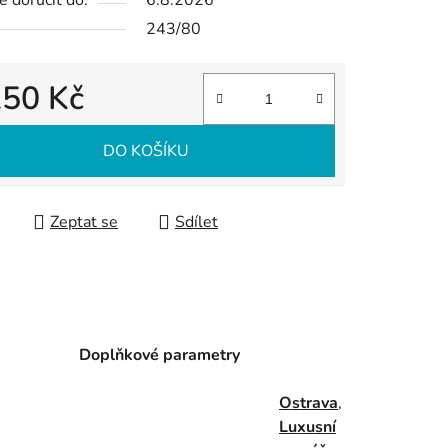
 doručit do:
6.8.2026
243/80
250 Kč
 cena:
DO KOŠÍKU
Zeptat se
Sdílet
Doplňkové parametry
Ostrava
,
Luxusní