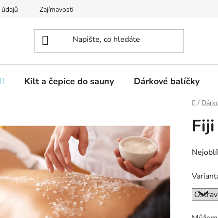
 údajů
Zajímavosti
Kilt a čepice do sauny
Dárkové balíčky
Domů
/
Dárk
Fij
Nejoblí
Variant