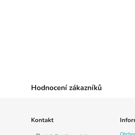
Hodnocení zákazníků
Z
á
Kontakt
Infor
p
a
Obchod