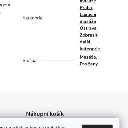
masáže
ingem
Praha
,
a
Luxusní
Kategorie
masáže
Ostrava
,
Zobrazit
další
kategorie
Masáže
,
Služba
Pro ženy
Nákupní košík
m umožnili pohodlné prohlížení