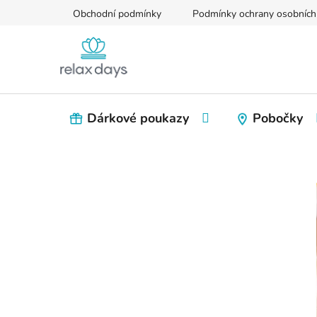
Přejít
Obchodní podmínky
Podmínky ochrany osobních
na
obsah
Dárkové poukazy
Pobočky
P
o
s
t
r
a
n
n
í