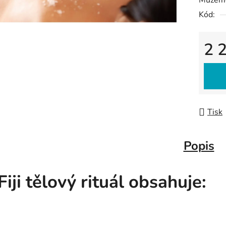
Můžeme
Kód:
2 
Měrná
Tisk
Popis
Fiji tělový rituál obsahuje: