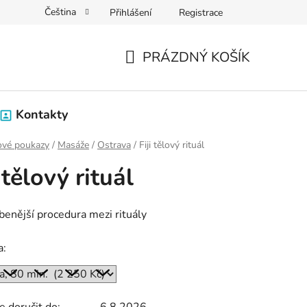
Čeština
Přihlášení
Registrace
PRÁZDNÝ KOŠÍK
NÁKUPNÍ
KOŠÍK
Kontakty
ové poukazy
/
Masáže
/
Ostrava
/
Fiji tělový rituál
i tělový rituál
benější procedura mezi rituály
a: