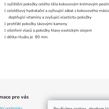
vyčištění pokožky celého těla kokosovým krémovým peel
celotělový hydratační a vyživující zábal z kokosového másl
doplňující
vitamíny a zvyšující elasticitu pokožky
prohřátí pokožky lávovými kameny
ošetření vlasů a pokožky hlavy exotickým olejem
délka rituálu je 80 min.
mace pro vás
ní podmínky
Používáme cookies, abychom Vá