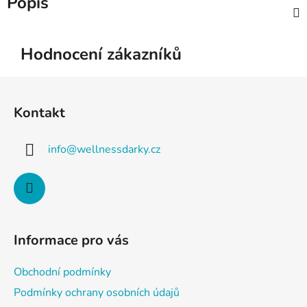
Popis
Hodnocení zákazníků
Z
á
Kontakt
p
a
info
@
wellnessdarky.cz
t
í
Informace pro vás
Obchodní podmínky
Podmínky ochrany osobních údajů