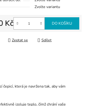
 doručit do:
Zvolte variantu
Zvolte variantu
0 Kč
DO KOŠÍKU
 cena:
Zeptat se
Sdílet
í čepicí, která je navržena tak, aby vám
efektivně izoluje teplo, čímž chrání vaše