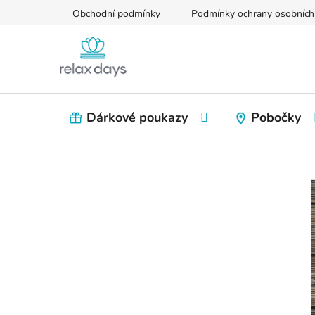
Přejít
Obchodní podmínky
Podmínky ochrany osobních
na
obsah
Dárkové poukazy
Pobočky
P
o
s
t
r
a
n
n
í