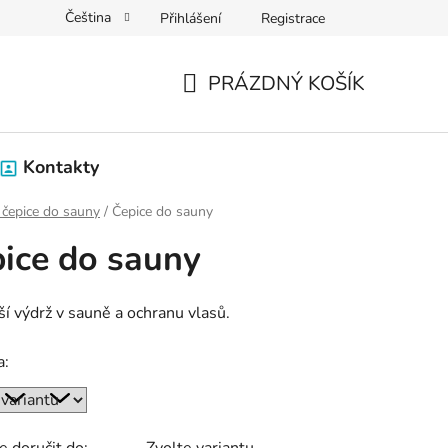
Čeština
Přihlášení
Registrace
PRÁZDNÝ KOŠÍK
NÁKUPNÍ
KOŠÍK
Kontakty
a čepice do sauny
/
Čepice do sauny
ice do sauny
ší výdrž v sauně a ochranu vlasů.
a: