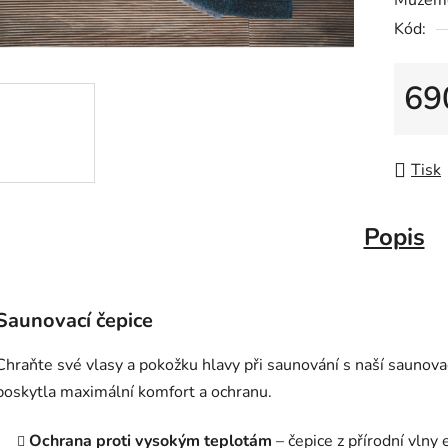
Můžeme
Kód:
69
Měrná
Tisk
Popis
Saunovací čepice
Chraňte své vlasy a pokožku hlavy při saunování s naší saunovac
poskytla maximální komfort a ochranu.
Ochrana proti vysokým teplotám
– čepice z přírodní vlny 