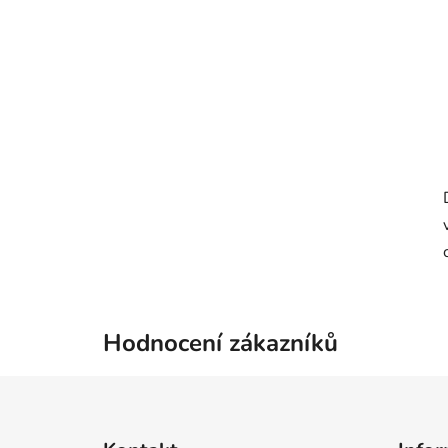
Hodnocení zákazníků
Z
á