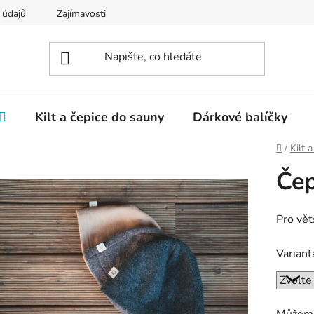
 údajů
Zajímavosti
Kilt a čepice do sauny
Dárkové balíčky
Domů
/
Kilt 
Čep
Pro vět
Variant