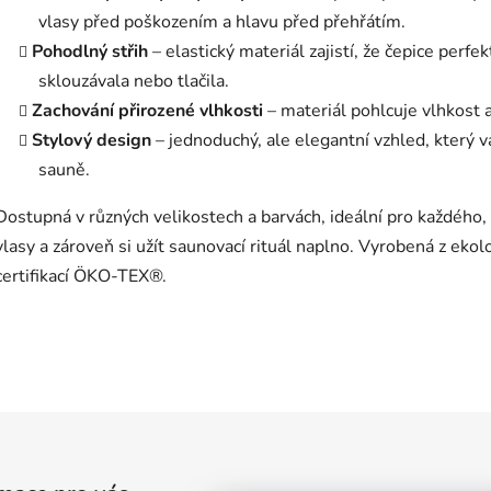
vlasy před poškozením a hlavu před přehřátím.
Pohodlný střih
– elastický materiál zajistí, že čepice perfe
sklouzávala nebo tlačila.
Zachování přirozené vlhkosti
– materiál pohlcuje vlhkost 
Stylový design
– jednoduchý, ale elegantní vzhled, který 
sauně.
Dostupná v různých velikostech a barvách, ideální pro každého, 
vlasy a zároveň si užít saunovací rituál naplno. Vyrobená z ekol
certifikací ÖKO-TEX®.